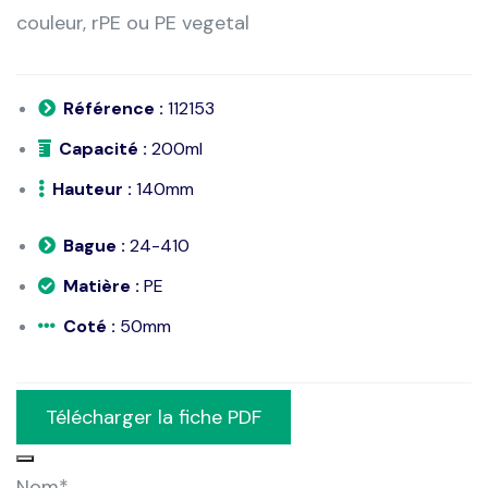
couleur, rPE ou PE vegetal
Référence :
112153
Capacité :
200ml
Hauteur :
140mm
Bague :
24-410
Matière :
PE
Coté :
50mm
Télécharger la fiche PDF
Nom
*