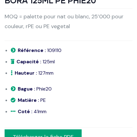
BORA 125ML PE PHIE20
MOQ = palette pour nat ou blanc, 25’000 pour
couleur, rPE ou PE vegetal
Référence :
109110
Capacité :
125ml
Hauteur :
127mm
Bague :
Phie20
Matière :
PE
Coté :
41mm
Télécharger la fiche PDF